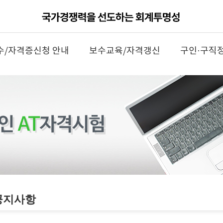
수/자격증신청 안내
보수교육/자격갱신
구인·구직
공지사항