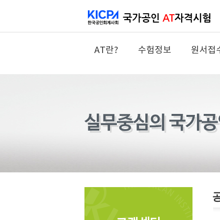
AT란?
수험정보
원서접