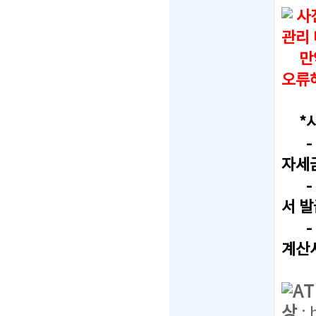
사
관리
만약,
오류
*사
- F
자세
- T
서 발
- T
계산
A
상
: