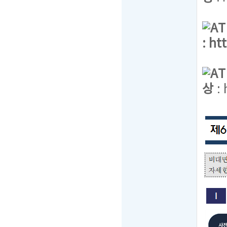
A
:
ht
A
상
: