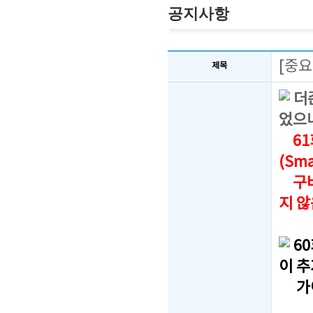
공지사항
[중요
제목
더
었으
61
(Sm
구버
지 
6
이 
가이