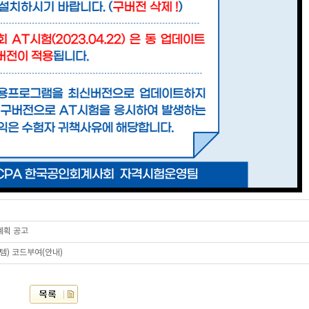
계획 공고
템) 코드부여(안내)