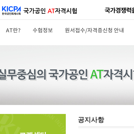
AT란?
수험정보
원서접수/자격증신청 안내
공지사항