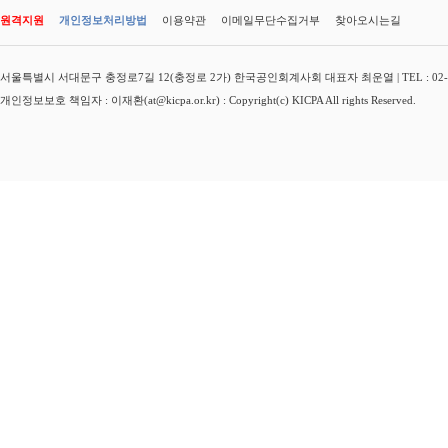
원격지원
개인정보처리방법
이용약관
이메일무단수집거부
찾아오시는길
서울특별시 서대문구 충정로7길 12(충정로 2가) 한국공인회계사회 대표자 최운열 | TEL : 02-3149-
개인정보보호 책임자 : 이재환(at@kicpa.or.kr) : Copyright(c) KICPA All rights Reserved.