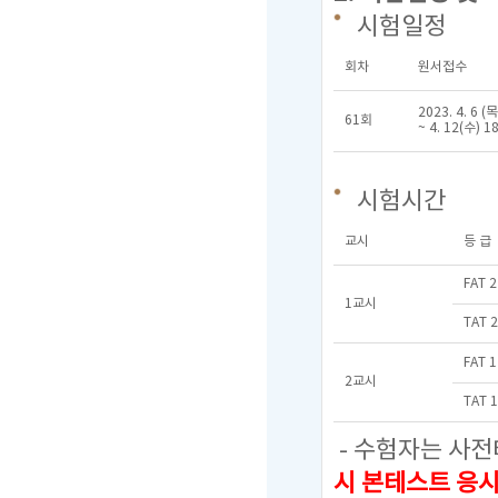
시험일정
회차
원서접수
2023. 4. 6 (목
61회
~ 4. 12(수) 1
시험시간
교시
등 급
FAT 
1교시
TAT 
FAT 
2교시
TAT 
- 수험자는 사전
시 본테스트 응