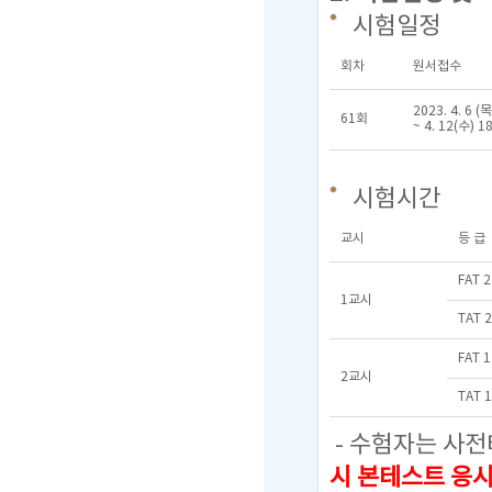
시험일정
회차
원서접수
2023. 4. 6 (목
61회
~ 4. 12(수) 1
시험시간
교시
등 급
FAT 
1교시
TAT 
FAT 
2교시
TAT 
- 수험자는 사전
시 본테스트 응