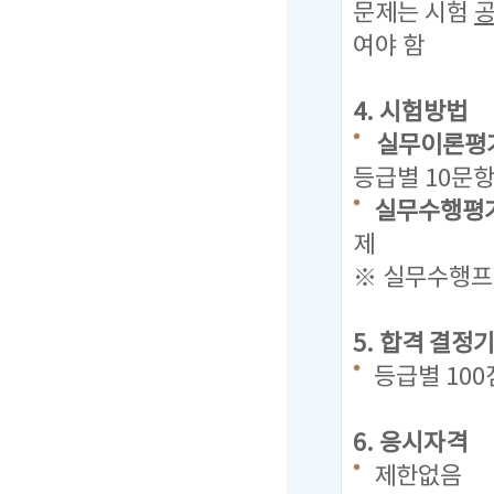
문제는
시험
여야 함
4. 시험방법
실무이론평가
등급별 10문항
실무수행평가
제
※ 실무수행프로
5. 합격 결정
등급별 10
6. 응시자격
제한없음