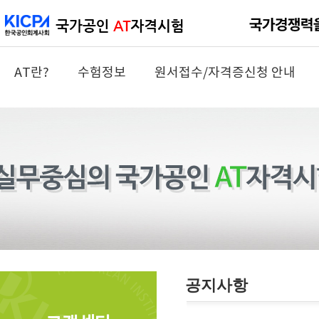
AT란?
수험정보
원서접수/자격증신청 안내
공지사항