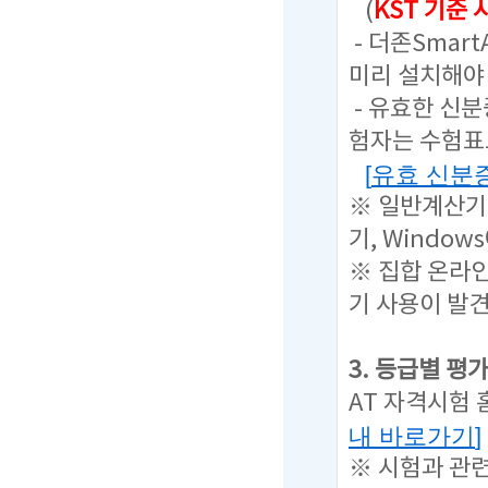
(
KST 기준
- 더존Sma
미리 설치해야 
- 유효한 신
험자는 수험표
[
유효 신분
※ 일반계산기
기, Windo
※ 집합 온라인
기 사용이 발
3. 등급별 평
AT 자격시험
내 바로가기
]
※ 시험과 관