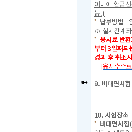
이내에 환급신
능.)
납부방법 : 
※ 실시간계좌
응시료 반환
부터 3일째되
경과 후 취소
[응시수수료
9. 비대면시
내용
10. 시험장소
비대면시험(