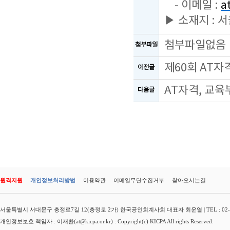
- 이메일 :
a
▶ 소재지 : 
첨부파일없음
첨부파일
제60회 AT
이전글
AT자격, 교육
다음글
원격지원
개인정보처리방법
이용약관
이메일무단수집거부
찾아오시는길
서울특별시 서대문구 충정로7길 12(충정로 2가) 한국공인회계사회 대표자 최운열 | TEL : 02-3149-
개인정보보호 책임자 : 이재환(at@kicpa.or.kr) : Copyright(c) KICPA All rights Reserved.