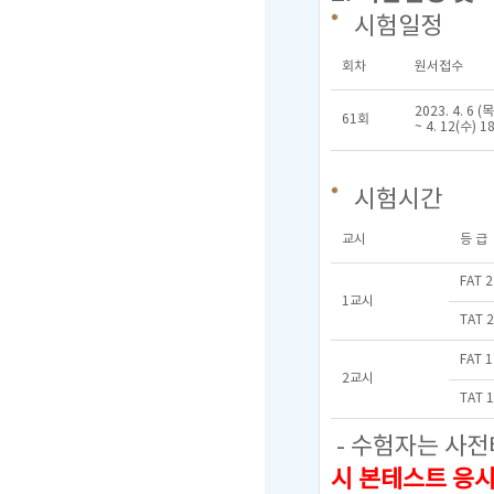
시험일정
회차
원서접수
2023. 4. 6 (목
61회
~ 4. 12(수) 1
시험시간
교시
등 급
FAT 
1교시
TAT 
FAT 
2교시
TAT 
- 수험자는 사전
시 본테스트 응