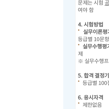
문제는
시험
여야 함
4. 시험방법
실무이론평가
등급별 10문항
실무수행평가
제
※ 실무수행프로
5. 합격 결정
등급별 10
6. 응시자격
제한없음