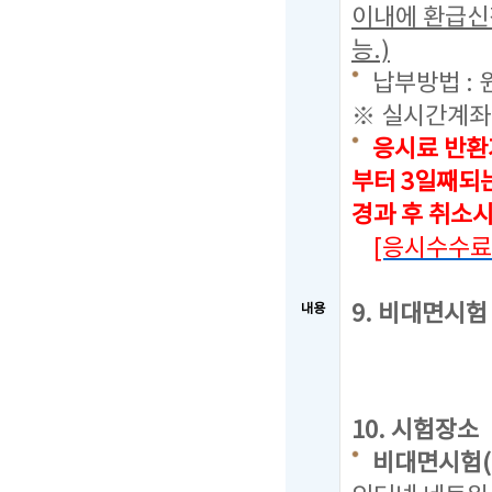
이내에 환급신
능.)
납부방법 : 
※ 실시간계좌
응시료 반환
부터 3일째되
경과 후 취소
[응시수수료
9. 비대면시
내용
10. 시험장소
비대면시험(