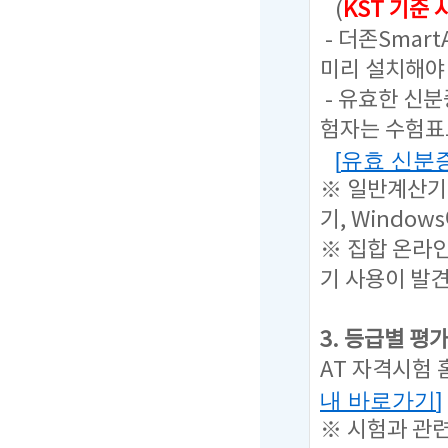
(
KST 기준
- 더존Sma
미리 설치해야 
- 유효한 신
험자는 수험표
[
유효 신분
※ 일반계산기
기, Windo
※ 집합 온라인
기 사용이 발
3. 등급별 평
AT 자격시험
내 바로가기
]
※ 시험과 관