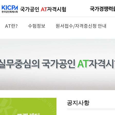
AT란?
수험정보
원서접수/자격증신청 안내
공지사항