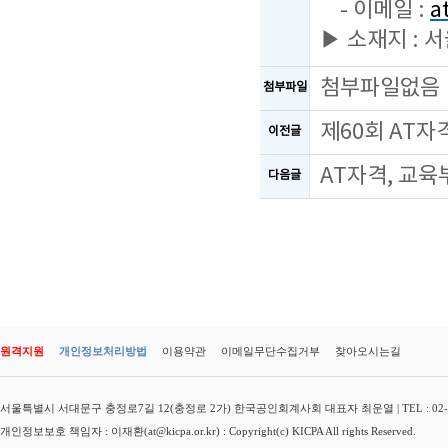
- 이메일 :
a
▶ 소재지 : 
첨부파일없음
첨부파일
제60회 AT
이전글
AT자격, 교육
다음글
원격지원
개인정보처리방법
이용약관
이메일무단수집거부
찾아오시는길
서울특별시 서대문구 충정로7길 12(충정로 2가) 한국공인회계사회 대표자 최운열 | TEL : 02-3149-
개인정보보호 책임자 : 이재환(at@kicpa.or.kr) : Copyright(c) KICPA All rights Reserved.