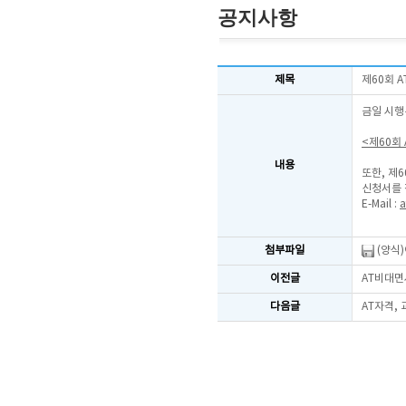
공지사항
제목
제60회 
금일 시행
<제60회
내용
또한, 제
신청서를 
E-Mail :
a
첨부파일
(양식
이전글
AT비대면
다음글
AT자격,