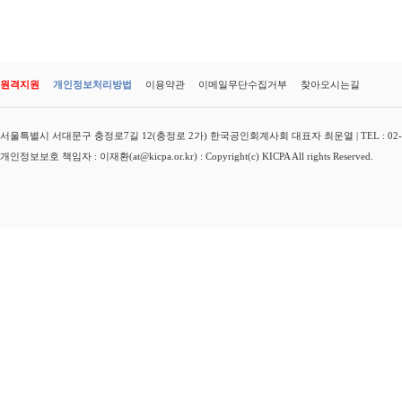
원격지원
개인정보처리방법
이용약관
이메일무단수집거부
찾아오시는길
서울특별시 서대문구 충정로7길 12(충정로 2가) 한국공인회계사회 대표자 최운열 | TEL : 02-3149-
개인정보보호 책임자 : 이재환(at@kicpa.or.kr) : Copyright(c) KICPA All rights Reserved.