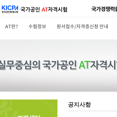
AT란?
수험정보
원서접수/자격증신청 안내
공지사항