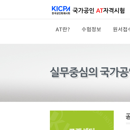
AT란?
수험정보
원서접