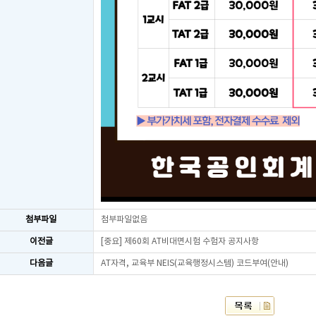
첨부파일
첨부파일없음
이전글
[중요] 제60회 AT비대면시험 수험자 공지사항
다음글
AT자격, 교육부 NEIS(교육행정시스템) 코드부여(안내)