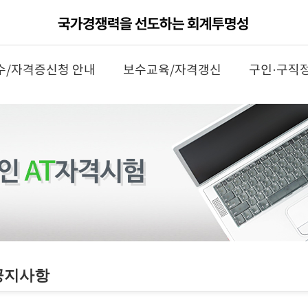
수/자격증신청 안내
보수교육/자격갱신
구인·구직
공지사항