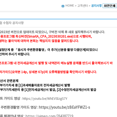
HOME
> 고객센터 >
공지사항
시험 수험자 공지사항
023년 버전으로 업데이트 되었으니, 구버전 삭제 후 새로 설치해주시기 바랍니다.
로그램 최신버전(SmartA_CPA_2023030201.exe)으로 시행되며,
하는 불이익에 대하여 본회는 책임지지 않음을 알려드립니다.
 설정단계 중 「응시자 주변환경촬영」
이 추가(신분증 촬영 다음단계)되었으니
인하여 주시기 바랍니다.
존프로그램 내 전자세금
계산서 발행 및 내역관리 메뉴실행 문제
를 반드시 풀이해보시기 바
가이드(요약본 14p, 상세본 67p)의 오류해결방법을 확인하시기 바랍니다.
산서 관련문제
3 부가가치세 중 [1]과세매출자료의 전자세금계산서 발행
2 부가가치세관리 중 [1]전자세금계산서 발급, [2]수정전자세금계산서의 발급
트 가이드 영상
:
https://youtu.be/WhEVSlzgS7Y
 주변환경촬영 가이드 영상 :
https://youtu.be/zBEaYFWZ1-s
류 해결안내 영상
:
https://vimeo.com/764387719