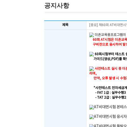
공지사항
제목
[중요] 제60회 AT비대면
더존교육용프로그램이 2
60회 AT시험은 더존교육용프
구버전으로 응시하여 발생
60회시험부터 테스트
가이드(영상,PDF)를 확
사전테스트 실시 중 더
라며,
만약, 오류 발생 시 수험자
*사전테스트 전자세금계
- FAT 1급 : 실무수행
- TAT 2급 : 실무수행
AT비대면시험 본테스
AT비대면시험 응시자
AT비대면시험 돌발오