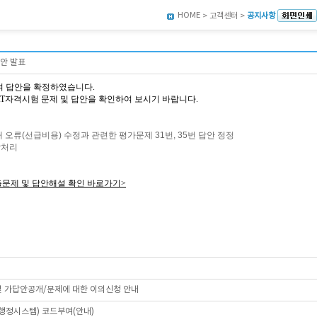
HOME
> 고객센터 >
공지사항
답안 발표
여 답안을 확정하였습니다.
9회 AT자격시험 문제 및 답안을 확인하여 보시기 바랍니다.
 오류
(
선급비용
)
수정과 관련한 평가문제
31
번
, 35
번 답안 정정
답처리
출문제 및 답안해설 확인 바로가기>
 및 가답안공개/문제에 대한 이의신청 안내
육행정시스템) 코드부여(안내)