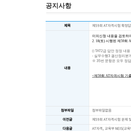
공지사항
제목
제59회 AT자격시험 확정
이의신청 내용을 검토하
2. 18(토) 시행된 제5
□
TAT2
급 답안 정정 내용
-
실무수행
3
결산정리분개
※
35
번 문항은 모두 정
내용
<제59회 AT자격시험 기
첨부파일
첨부파일없음
이전글
제59회 AT자격시험 문제
다음글
AT자격, 교육부 NEIS(교