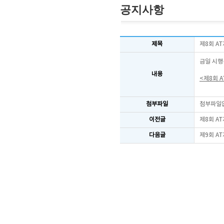
공지사항
제목
제8회 A
금일 시행
내용
<제8회 
첨부파일
첨부파일
이전글
제8회 A
다음글
제9회 A