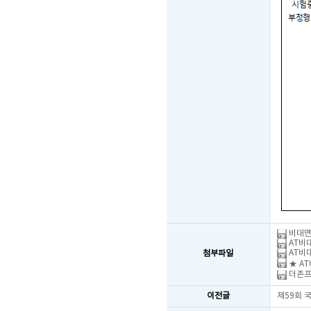
비대면
AT비대
AT비대
첨부파일
★ AT
더존프로
이전글
제59회 