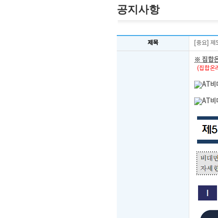
공지사항
제목
[중요] 
※ 집합
(집합온라
AT비
AT비