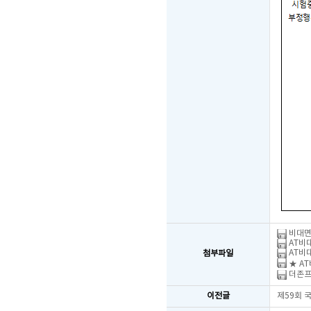
비대면
AT비대
AT비대
첨부파일
★ AT
더존프로
이전글
제59회 