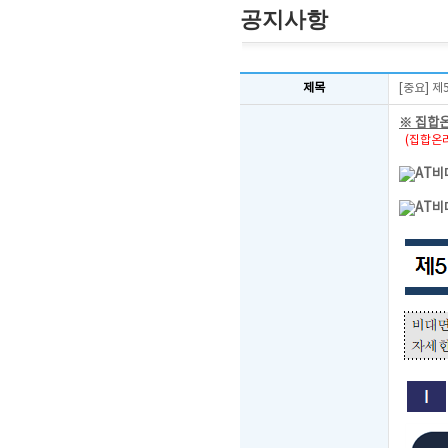
공지사항
제목
[중요] 
※ 집합
(집합온라
AT비
AT비