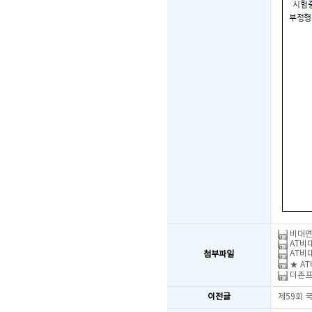
비대면
AT비대
AT비대
첨부파일
★ AT
더존프로
이전글
제59회 