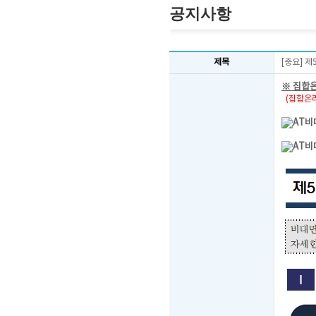
공지사항
제목
[중요] 
※ 집합
(집합온라
AT비
AT비