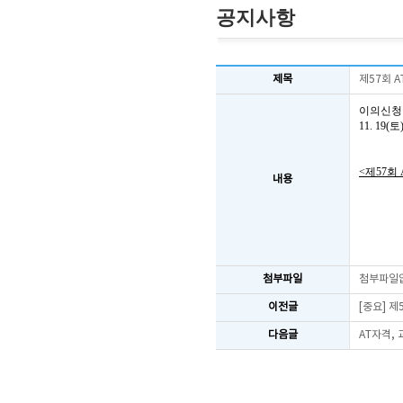
공지사항
제목
제57회 
이의신청
11. 1
<제57회
내용
첨부파일
첨부파일
이전글
[중요] 
다음글
AT자격,