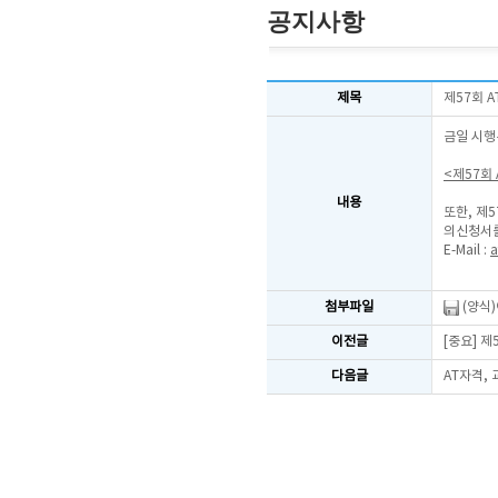
공지사항
제목
제57회 
금일 시행
<제57회
내용
또한, 제
의신청서를
E-Mail :
a
첨부파일
(양식
이전글
[중요] 
다음글
AT자격,