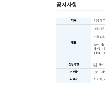
공지사항
제목
제57회 
금일 시행
<제57회
내용
또한, 제
의신청서를
E-Mail :
a
첨부파일
(양식
이전글
[중요] 
다음글
AT자격,