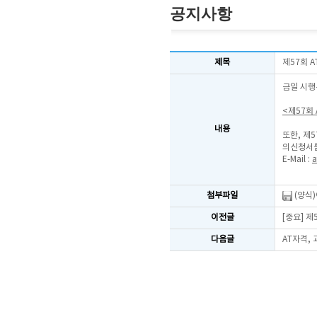
공지사항
제목
제57회 
금일 시행
<제57회
내용
또한, 제
의신청서를
E-Mail :
a
첨부파일
(양식
이전글
[중요] 
다음글
AT자격,