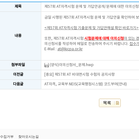
제목
제57회 AT자격시험 문제 및 가답안공개/문제에 대한 이의신청
금일 시행된 제57회 AT자격시험 문제 및 가답안을 확인하여 
<제57회 AT자격시험 기출문제 및 가답안해설 확인 바로가기>
내용
또한, 제57회 AT자격시험
시험문제에 대해 이의신청
이 있는 
의신청서를 작성하여 메일로 전송하여 주시기 바랍니다.
접수기
E-Mail :
at@kicpa.or.kr
첨부파일
(양식)이의신청서_문제.hwp
이전글
[중요] 제57회 AT 비대면시험 수험자 공지사항
다음글
AT자격, 교육부 NEIS(교육행정시스템) 코드부여(안내)
수집거부
찾아오시는길