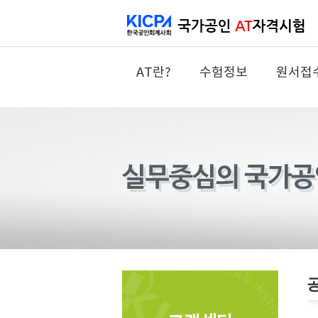
AT란?
수험정보
원서접