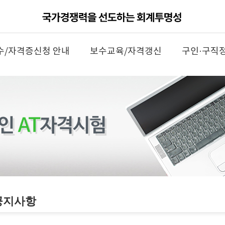
수/자격증신청 안내
보수교육/자격갱신
구인·구직
공지사항