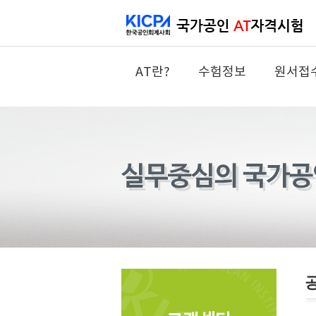
AT란?
수험정보
원서접