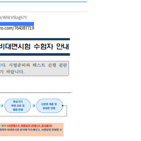
be/WhEVSlzgS7Y
meo.com/764387719