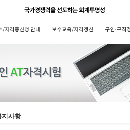
수/자격증신청 안내
보수교육/자격갱신
구인·구직
공지사항