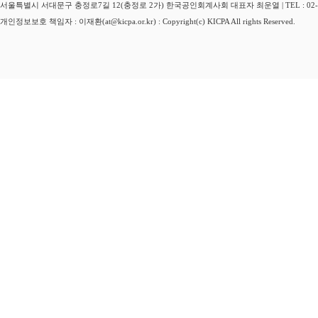
서울특별시 서대문구 충정로7길 12(충정로 2가) 한국공인회계사회 대표자 최운열 | TEL : 02-3149-
개인정보보호 책임자 : 이재환(at@kicpa.or.kr) : Copyright(c) KICPA All rights Reserved.