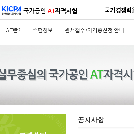
AT란?
수험정보
원서접수/자격증신청 안내
공지사항