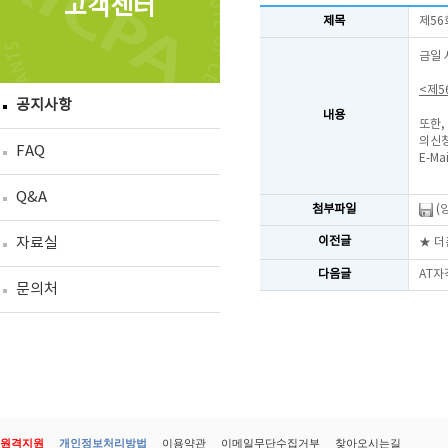
고객센터
제목
제56
금일 
<제5
공지사항
내용
또한,
의신청
FAQ
E-Mai
Q&A
첨부파일
(
자료실
이전글
★ 더
다음글
AT자
문의처
원격지원
개인정보처리방법
이용약관
이메일무단수집거부
찾아오시는길