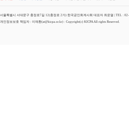
서울특별시 서대문구 충정로7길 12(충정로 2가) 한국공인회계사회 대표자 최운열 | TEL : 02-3149-
개인정보보호 책임자 : 이재환(at@kicpa.or.kr) : Copyright(c) KICPA All rights Reserved.