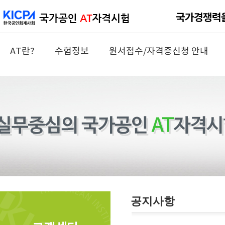
AT란?
수험정보
원서접수/자격증신청 안내
공지사항