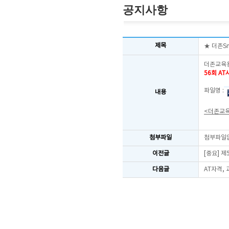
공지사항
제목
★ 더존S
더존교육용
56회 A
파일명 :
내용
<더존교
첨부파일
첨부파일
이전글
[중요] 
다음글
AT자격,