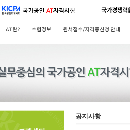
AT란?
수험정보
원서접수/자격증신청 안내
공지사항