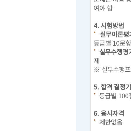
여야 함
4. 시험방법
실무이론평가
등급별 10문항
실무수행평가
제
※ 실무수행프로
5. 합격 결정
등급별 10
6. 응시자격
제한없음