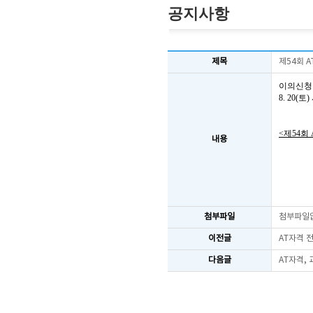
공지사항
제목
제54회 
이의신청
8. 20
<제54회
내용
첨부파일
첨부파일
이전글
AT자격 
다음글
AT자격,