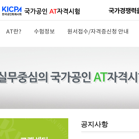
AT란?
수험정보
원서접수/자격증신청 안내
공지사항