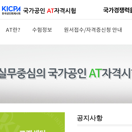
AT란?
수험정보
원서접수/자격증신청 안내
공지사항