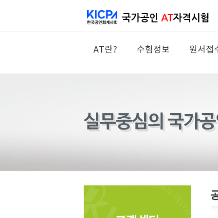
AT란?
수험정보
원서접