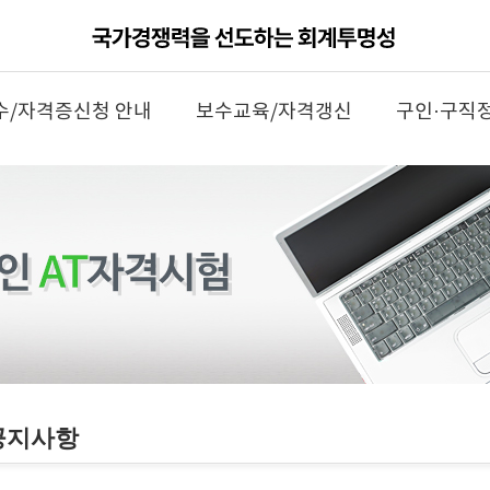
수/자격증신청 안내
보수교육/자격갱신
구인·구직
공지사항