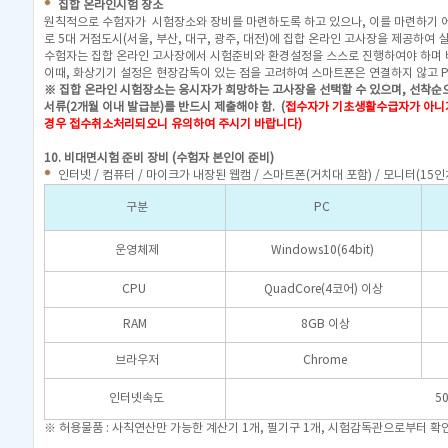
집합 온라인시험 장소
원칙적으로 수험자가 시험장소와 장비를 마련하도록 하고 있으나, 이를 마련하기 
로 5대 거점도시(서울, 부산, 대구, 광주, 대전)에 집합 온라인 고사장을 제공하여 
수험자는 집합 온라인 고사장에서 시험준비와 환경설정을 스스로 진행하여야 하며 
이때, 화상기기 설정은 현장감독이 있는 점을 고려하여 스마트폰은 연결하지 않고 
※ 집합 온라인 시험장소는 응시자가 희망하는 고사장을 선택할 수 있으며, 선착순으
서류(2개월 이내 발급분)를 반드시 제출해야 함.
(
접수자가
기초생활수급자가 아니거
경우 접수취소처리되오니 유의하여 주시기 바랍니다)
10. 비대면시험 준비 장비 (수험자 본인이 준비)
인터넷 / 컴퓨터 / 마이크가 내장된 웹캠 / 스마트폰(거치대 포함) / 모니터(15인
구분
PC
운영체제
Windows10(64bit)
CPU
QuadCore(4코어) 이상
RAM
8GB 이상
브라우저
Chrome
인터넷속도
5
※ 허용물품 : 사칙연산만 가능한 계산기 1개, 필기구 1개, 시험감독관으로부터 확인