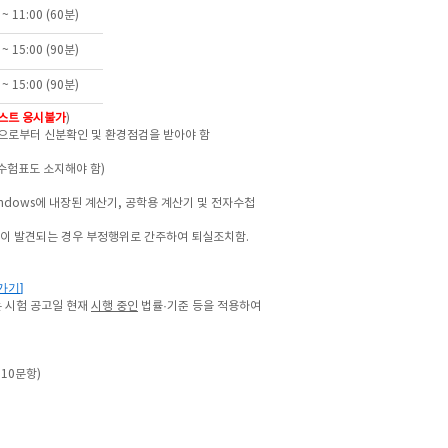
 ~ 11:00 (60분)
 ~ 15:00 (90분)
 ~ 15:00 (90분)
스트 응시불가
)
으로부터 신분확인 및 환경점검을 받아야 함
수험표도 소지해야 함)
ndows에 내장된 계산기, 공학용 계산기 및 전자수첩
사용이 발견되는 경우 부정행위로
간주하여 퇴실조치함.
가기
]
는
시험 공고일 현재
시행 중인
법률·기준 등을 적용하여
 10문항)