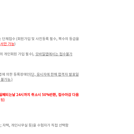
는 단체접수 (회원가입 및 사진등록 필수,
복수의 등급을
서만 가능
)
의 개인회원 가입 필수),
모바일앱에서는 접수불가
법에 의한 등록장애인
(단, 응시자에 한해 합격자 발표일
 불가능.)
3일째되는날 24시까지
취소시 50%반환, 접수마감 다음
됨)
; 자택, 개인사무실 등)을 수험자가 직접 선택함