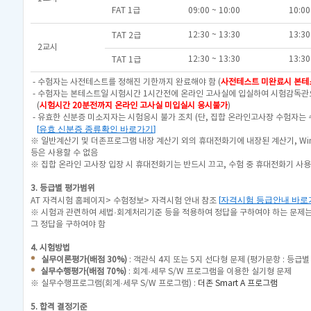
FAT 1급
09:00 ~ 10:00
10:00
12:30 ~ 13:30
13:30
TAT 2급
2교시
12:30 ~ 13:30
13:30
TAT 1급
- 수험자는 사전테스트를 정해진 기한까지 완료해야 함 (
사전테스트
미완료시 본테
- 수험자는 본테스트일 시험시간 1시간전에 온라인 고사실에 입실하여 시험감독관
(
시험시간 20분전까지 온라인 고사실 미입실시 응시불가
)
- 유효한 신분증 미소지자는 시험응시 불가 조치
(단, 집합 온라인고사장 수험자는 
[
유효 신분증 종류확인 바로가기
]
※ 일반계산기 및 더존프로그램 내장 계산기 외의 휴대전화기에 내장된 계산기, Wi
등은 사용할 수 없음
※ 집합 온라인 고사장 입장 시 휴대전화기는 반드시 끄고, 수험 중 휴대전화기 
3. 등급별 평가범위
[
자격시험 등급안내 바로
AT 자격시험 홈페이지> 수험정보> 자격시험 안내 참조
※ 시험과 관련하여 세법·회계처리기준 등을 적용하여 정답을 구하여야 하는 문제
그 정답을 구하여야 함
4. 시험방법
실무이론평가(배점 30%)
: 객관식 4지 또는 5지 선다형 문제 (평가문항 : 등급별
실무수행평가(배점 70%)
: 회계·세무 S/W 프로그램을 이용한 실기형 문제
※ 실무수행프로그램(회계·세무 S/W 프로그램) :
더존 Smart A 프로그램
5. 합격 결정기준