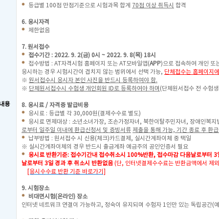
등급별 100점 만점기준으로 시험과목 합계
70점 이상 취득시
합격
6. 응시자격
제한없음
7. 원서접수
접수기간 : 2022. 9. 2(금) 0시 ~ 2022. 9. 8(목) 18시
접수방법 : AT자격시험 홈페이지 또는 AT모바일앱(
APP
)으로 접속하여 개인 또
응시하는 경우 시험시간이 겹치지 않는 범위에서 선택 가능,
단체접수는 홈페이지에
※
원서접수시 응시자 본인 사진을 반드시 등록하여야 함.
※
단체원서접수시 수험생 개인회원 ID로 등록하여야 하며
(단체원서접수 전 수험생
내용
8. 응시료 / 자격증 발급비용
응시료 : 등급별 각 30,000원(결제수수료 별도)
응시료 면제대상 : 소년소녀가장, 조손가정자녀, 북한이탈주민자녀, 장애인복지
로부터 일주일 이내에 환급신청서 및 증빙서류
제출을 통해 가능, 기간 종료 후 환급
납부방법 : 원서접수 시 신용(체크)카드결제, 실시간계좌이체 중 택일
※ 실시간계좌이체의 경우 반드시 출금계좌 예금주의 공인인증서 필요
응시료 반환기준: 접수기간내 접수취소시 100%반환, 접수마감 다음날로부터 
날로부터 3일 경과 후 취소시 반환없음
(단, 인터넷결제수수료는 반환금액에서 제외
[응시수수료 반환 기준 바로가기]
9. 시험장소
비대면시험(온라인) 장소
인터넷 네트워크 연결이 가능하고, 정숙이 유지되며 수험자 1인만 있는 독립공간(예