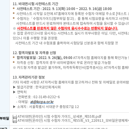
11.
비대면시험 사전테스트 기간
사전테스트 기간 : 2022. 9. 13(화) 10:00 ~ 2022. 9. 16(금) 18:00
사전테스트 시작일 오전에 AT홈페이지에 등록된 수험자 이메일 주소로 [테스트 
수험자는「수험자가이드(첨부파일 참고)」를 통해 시험요령을 숙지하고 사전테
사전테스트를 반드시 완료하여야 본테스트에 접속하여 시험을 응시할 수 있습니다
※
사전테스트를 완료하지 않은 수험자의 응시수수료는 반환되지 않습니다.
※ 집합 온라인고사장 응시자는 사전테스트 실시가 의무사항은 아님. 다만, 사전테
있으니 이를 수행할 것을 권장함.
사전테스트 기간 내 수험표를 출력하여 시험당일 신분증과 함께 지참할 것
12. 합격자발표 및 자격증 신청
합격자발표일 : 2022. 9. 26(월), 09:00
AT자격시험 홈페이지를 통해 확인가능 
자격증 신청 : 합격자의 경우 네이버앱에서 무료 온라인 발급 가능함
※ 카드형 자격증 발급은 불가하며, 자격취득확인서(합격증서)는 AT자격시험 홈페
13. 자격관리기관 정보
기타 자세한 사항은 AT자격시험 홈페이지를 참고하거나 전화 및 이메일로 문의바람
▶ 발급기관명 : 한국공인회계사회
▶ 연락처
- 전화번호 : 02-3149-0232~6
- 이메일 :
at@kicpa.or.kr
▶ 소재지 : 서울특별시 서대문구 충정로7길 12
AT비대면(온라인) 시험 수험자 가이드_상세본_제55회.pdf
부파일
AT비대면(온라인) 시험 수험자 가이드_제55회_V3_220913_모바일운영체제수