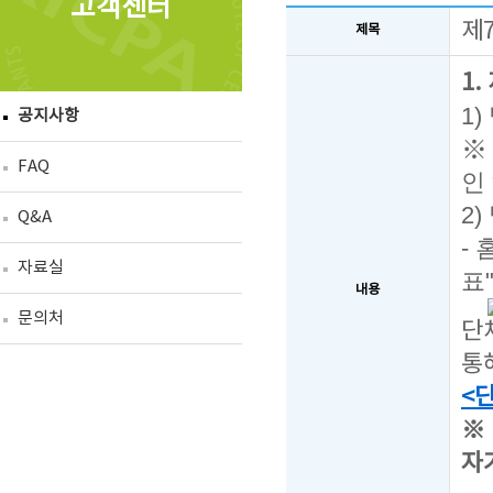
고객센터
제
제목
1
1
공지사항
※
FAQ
인
2
Q&A
-
자료실
표
내용
문의처
단
통
<
※
자