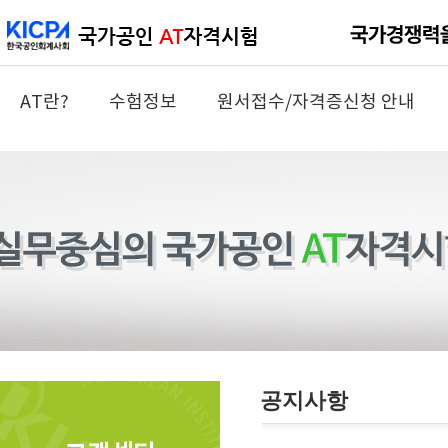
AT란?
수험정보
원서접수/자격증신청 안내
공지사항