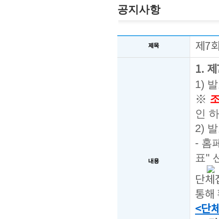
공지사항
제7회
제목
1. 
1) 
※
조
인 
2) 
- 홈
표" 
내용
단체접
통해 
<단