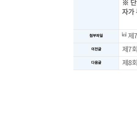
※ 단
자가
제7
첨부파일
제7회
이전글
제8
다음글