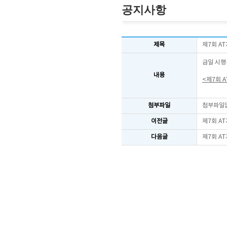
공지사항
제목
제7회 A
금일 시행
내용
<제7회 
첨부파일
첨부파일
이전글
제7회 A
다음글
제7회 A