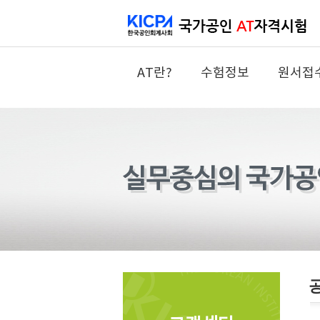
AT란?
수험정보
원서접