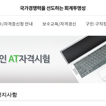
수/자격증신청 안내
보수교육/자격갱신
구인·구직
공지사항