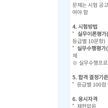
문제는
시험 공
여야 함
4. 시험방법
실무이론평가(
등급별 10문항)
실무수행평가(
제
※ 실무수행프로그
5. 합격 결정기
등급별 100
6. 응시자격
제한없음