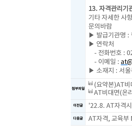
13. 자격관리기
기타 자세한 사
문의바람
▶ 발급기관명 
▶ 연락처
- 전화번호 : 02
- 이메일 :
at@
▶ 소재지 : 서
(요약본)AT비
첨부파일
AT비대면(온라
'22.8. AT자
이전글
AT자격, 교육부
다음글