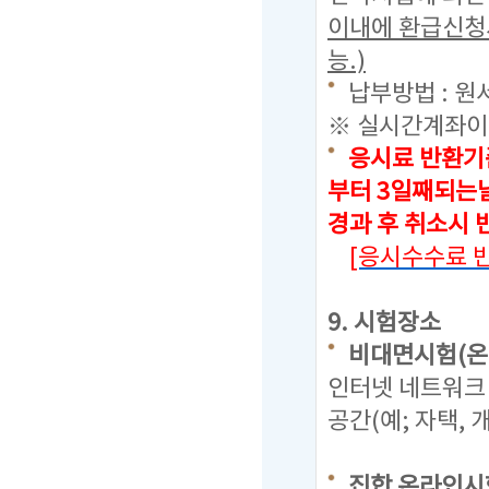
이내에 환급신청
능.)
납부방법 : 원
※ 실시간계좌이
응시료 반환기
부터 3일째되는날
경과 후 취소시
[응시수수료 
9. 시험장소
비대면시험(온
인터넷 네트워크 
공간(예; 자택,
집합 온라인시