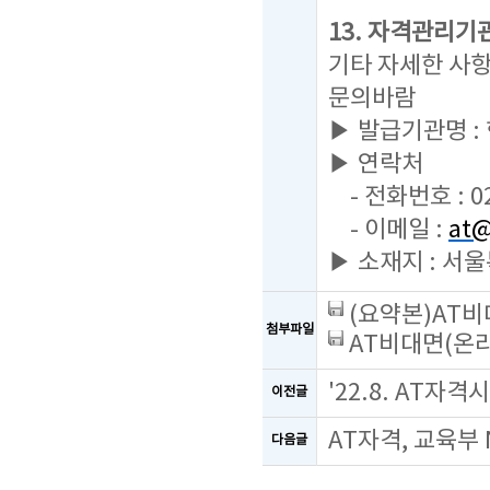
13. 자격관리기
기타 자세한 사
문의바람
▶ 발급기관명 
▶ 연락처
- 전화번호 : 02
- 이메일 :
at@
▶ 소재지 : 서
(요약본)AT비
첨부파일
AT비대면(온라
'22.8. AT자
이전글
AT자격, 교육부
다음글