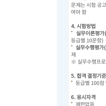
문제는
시험 공
여야 함
4. 시험방법
실무이론평가(
등급별 10문항)
실무수행평가(
제
※ 실무수행프로그
5. 합격 결정기
등급별 100
6. 응시자격
제한없음