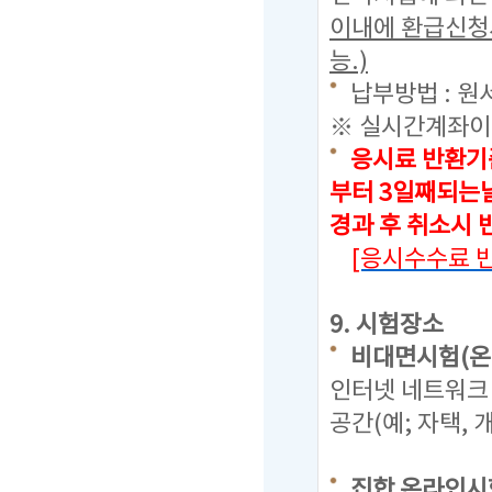
이내에 환급신청
능.)
납부방법 : 원
※ 실시간계좌이
응시료 반환기
부터 3일째되는날
경과 후 취소시
[응시수수료 
9. 시험장소
비대면시험(온
인터넷 네트워크 
공간(예; 자택,
집합 온라인시