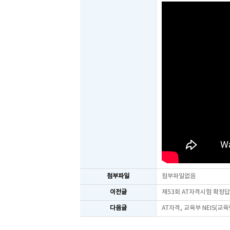
첨부파일
첨부파일없음
이전글
제53회 AT자격시험 확정
다음글
AT자격, 교육부 NEIS(교