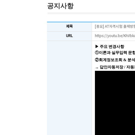
공지사항
제목
[중요] AT자격시험 출제방
URL
https://youtu.be/KhV
▶ 주요 변경사항
①이론과 실무입력 문항수 
②회계정보조회 & 분석수행
→ 답안자동저장 / 자동채