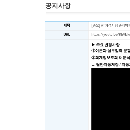
공지사항
제목
[중요] AT자격시험 출제방
URL
https://youtu.be/KhV
▶ 주요 변경사항
①이론과 실무입력 문항수 
②회계정보조회 & 분석수행
→ 답안자동저장 / 자동채