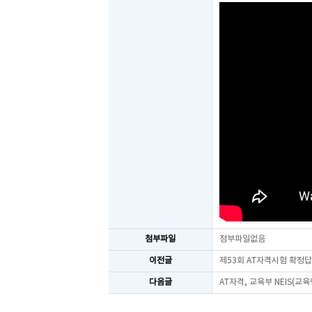
첨부파일
첨부파일없음
이전글
제53회 AT자격시험 확정
다음글
AT자격, 교육부 NEIS(교