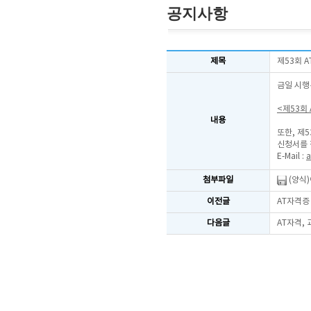
공지사항
제목
제53회 
금일 시행
<제53회
내용
또한, 제
신청서를 
E-Mail :
a
첨부파일
(양식
이전글
AT자격증
다음글
AT자격,