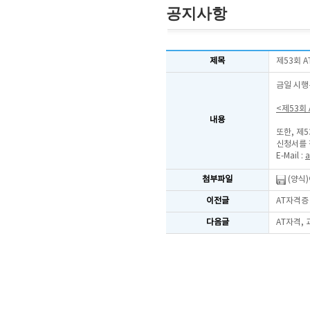
공지사항
제목
제53회 
금일 시행
<제53회
내용
또한, 제
신청서를 
E-Mail :
a
첨부파일
(양식
이전글
AT자격증
다음글
AT자격,