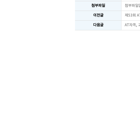
첨부파일
첨부파일
이전글
제53회 
다음글
AT자격,