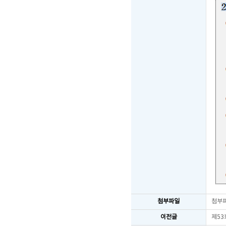
첨부파일
첨부
이전글
제53