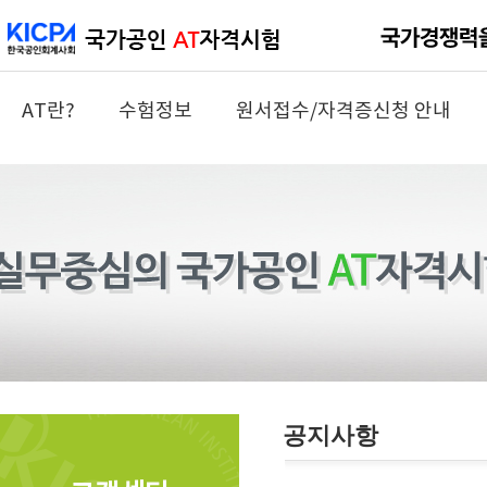
AT란?
수험정보
원서접수/자격증신청 안내
공지사항