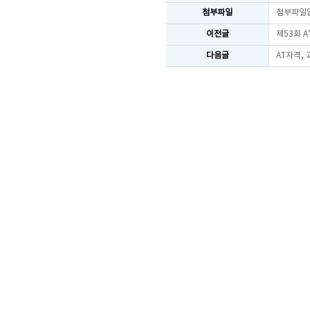
첨부파일
첨부파일
이전글
제53회 
다음글
AT자격,