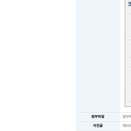
첨부파일
첨부
이전글
제53