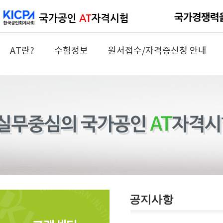
AT란?
수험정보
원서접수/자격증신청 안내
공지사항