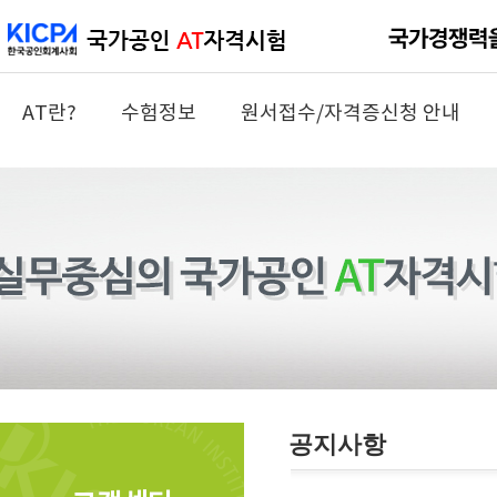
AT란?
수험정보
원서접수/자격증신청 안내
공지사항