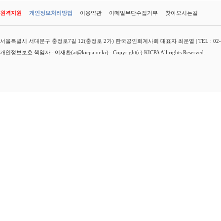
원격지원
개인정보처리방법
이용약관
이메일무단수집거부
찾아오시는길
서울특별시 서대문구 충정로7길 12(충정로 2가) 한국공인회계사회 대표자 최운열 | TEL : 02-3149-
개인정보보호 책임자 : 이재환(at@kicpa.or.kr) : Copyright(c) KICPA All rights Reserved.