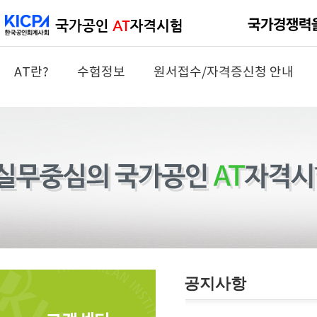
AT란?
수험정보
원서접수/자격증신청 안내
공지사항