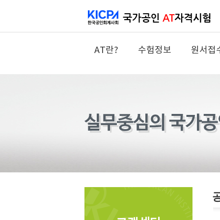
AT란?
수험정보
원서접