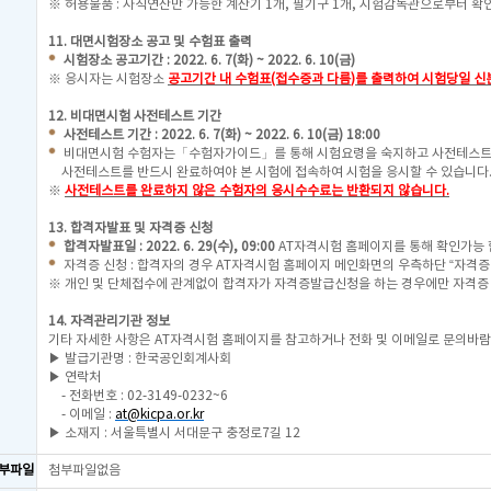
※ 허용물품 : 사칙연산만 가능한 계산기 1개, 필기구 1개, 시험감독관으로부터 확인
11. 대면시험장소 공고 및 수험표 출력
시험장소 공고기간 : 2022. 6. 7(화) ~ 2022. 6. 10(금)
※ 응시자는 시험장소
공고기간 내 수험표(접수증과 다름
)를 출력하여 시험당일 
12. 비대면시험 사전테스트 기간
사전테스트 기간 : 2022. 6. 7(화) ~ 2022. 6. 10(금) 18:00
비대면시험 수험자는「수험자가이드」를 통해 시험요령을 숙지하고 사전테스트 
사전테스트를 반드시 완료하여야 본 시험에 접속하여 시험을 응시할 수 있습니다
※
사전테스트를 완료하지 않은 수험자의 응시수수료는 반환되지 않습니다.
13. 합격자발표 및 자격증 신청
합격자발표일 : 2022. 6. 29(수), 09:00
AT자격시험 홈페이지를 통해 확인가능 
자격증 신청 : 합격자의 경우 AT자격시험 홈페이지 메인화면의 우측하단 “자격
※ 개인 및 단체접수에 관계없이 합격자가 자격증발급신청을 하는 경우에만 자격증
14. 자격관리기관 정보
기타 자세한 사항은 AT자격시험 홈페이지를 참고하거나 전화 및 이메일로 문의바람
▶ 발급기관명 : 한국공인회계사회
▶ 연락처
- 전화번호 : 02-3149-0232~6
- 이메일 :
at@kicpa.or.kr
▶ 소재지 : 서울특별시 서대문구 충정로7길 12
부파일
첨부파일없음