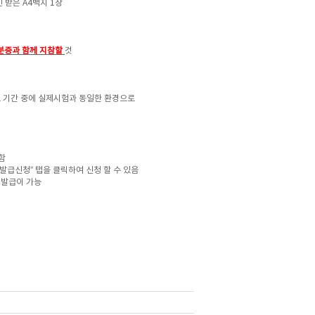
 받은 A4백지 1장
신분증과 함께 지참할
것
기간 중에 실제시험과 동일한 환경으로
.
함
증발급신청”
탭을 클릭하여 신청 할 수 있음
 발급이 가능