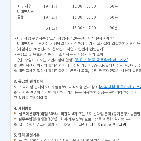
대면시험
FAT 1급
12:30 ~ 13:30
60분
비대면시험
공통
FAT 2급
15:30 ~ 16:30
60분
15:30 ~ 17:00
90분
TAT 1급
- 대면시험 수험자는 반드시 시험시간 20분전까지 입실하여야 함
- 비대면시험 수험자는 시험당일 1시간전까지 온라인 고사실에 입실하여 시험감독
(시험시간 20분전까지 온라인 고사실 미입실시 입실불가)
- 수험표 및 유효한 신분증 미소지자는 시험응시 불가 조치
[
유효 신분증 종류확인 바로가기
]
(단, 수험표 소지는 대면시험에 한함)
※ 일반계산기 이외의 휴대전화기에 내장된 계산기, Window에 내장된 계산기, 공
※ 대면고사장 입장시 휴대전화기는 반드시 끄고, 수험 중 휴대전화기 사용이 발
3. 등급별 평가범위
[
자격시험 등급안내 바로
AT 자격시험 홈페이지> 수험정보> 자격시험 안내 참조
※ 시험과 관련하여 세법·회계처리기준 등을 적용하여 정답을 구하여야 하는 문제
그 정답을 구하여야 함
4. 시험방법
실무이론평가(배점 30%)
: 객관식 4지 또는 5지 선다형 문제 (평가문항 : 등급별
실무수행평가(배점 70%)
: 회계·세무 S/W 프로그램을 이용한 실기형 문제
※ 실무수행프로그램(회계·세무 S/W 프로그램) :
더존 Smart A 프로그램
5. 합격 결정기준
등급별 100점 만점기준으로 시험과목 합계
70점 이상 취득시
합격