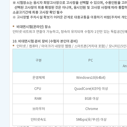
※ 시험장소는 응시자 희망고사장으로 고사장을 선택할 수 있으며, 수용인원을 고려
선택된 고사장이 최종 확정된 것은 아니며, 응시인원 및 고사장 사정에 따라 통합하
소공고기간에 최종 고사장 확인 필수
※ 고사장별 주차시설 확보가 어려운 관계로 대중교통을 이용하기 바람(주차비 개
비대면시험(온라인) 장소
인터넷 네트워크 연결이 가능하고, 정숙이 유지되며 수험자 1인만 있는 독립공간(예
10. 비대면시험 준비 장비 (수험자 본인이 준비)
인터넷 / 컴퓨터 / 마이크가 내장된 웹캠 / 스마트폰(거치대 포함) / 모니터(15인
구분
PC
A
운영체제
Windows10(64bit)
CPU
QuadCore(4코어) 이상
RAM
8GB 이상
브라우저
Chrome
인터넷속도
5Mbps(유/무선) 이상