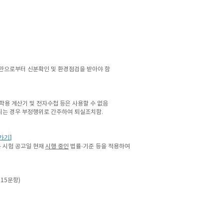
관으로부터 신분확인 및 환경점검을 받아야 함
학용 계산기 및 전자수첩 등은 사용할 수 없음
견되는 경우 부정행위로
간주하여 퇴실조치함.
가기
]
는
시험 공고일 현재
시행 중인
법률·기준 등을 적용하여
 15문항)