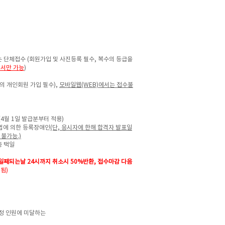
는 단체접수 (회원가입 및 사진등록 필수,
복수의 등급을
서만 가능
)
의 개인회원 가입 필수),
모바일웹(WEB)에서는 접수불
원(4월 1일 발급분부터 적용)
법에 의한 등록장애인
(단, 응시자에 한해 합격자 발표일
 불가능.)
중 택일
3일째되는날 24시까지
취소시 50%반환, 접수마감 다음
됨)
정 인원에 미달하는