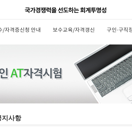
수/자격증신청 안내
보수교육/자격갱신
구인·구직
공지사항