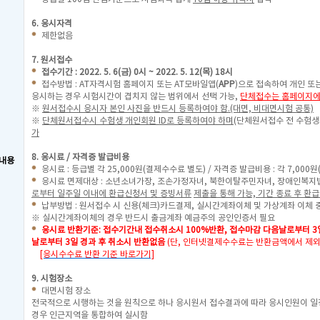
6. 응시자격
제한없음
7. 원서접수
접수기간 : 2022. 5. 6(금) 0시 ~ 2022. 5. 12(목) 18시
접수방법 : AT자격시험 홈페이지 또는 AT모바일앱(
APP
)으로 접속하여 개인 또
응시하는 경우 시험시간이 겹치지 않는 범위에서 선택 가능,
단체접수는 홈페이지에
※
원서접수시 응시자 본인 사진을 반드시 등록하여야 함.(대면, 비대면시험 공통)
※
단체원서접수시 수험생 개인회원 ID로 등록하여야 하며
(단체원서접수 전 수험생
가
8. 응시료 / 자격증 발급비용
내용
응시료 : 등급별 각 25,000원(결제수수료 별도) / 자격증 발급비용 : 각 7,000
응시료 면제대상 : 소년소녀가장, 조손가정자녀, 북한이탈주민자녀, 장애인복지
로부터 일주일 이내에 환급신청서 및 증빙서류
제출을 통해 가능, 기간 종료 후 환급
납부방법 : 원서접수 시 신용(체크)카드결제, 실시간계좌이체 및 가상계좌 이체 
※ 실시간계좌이체의 경우 반드시 출금계좌 예금주의 공인인증서 필요
응시료 반환기준: 접수기간내 접수취소시 100%반환, 접수마감 다음날로부터 
날로부터 3일 경과 후 취소시 반환없음
(단, 인터넷결제수수료는 반환금액에서 제외
[응시수수료 반환 기준 바로가기]
9. 시험장소
대면시험 장소
전국적으로 시행하는 것을 원칙으로 하나 응시원서 접수결과에 따라 응시인원이 일
경우 인근지역을 통합하여 실시함