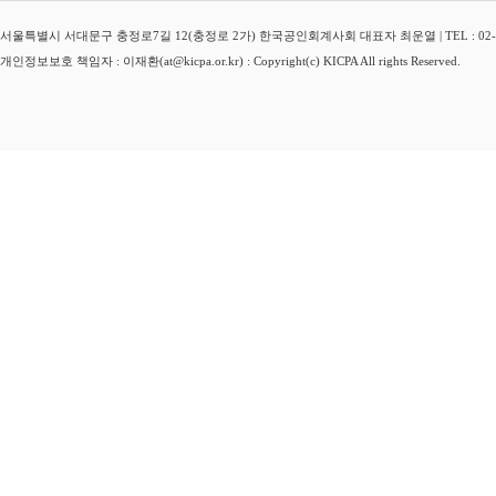
서울특별시 서대문구 충정로7길 12(충정로 2가) 한국공인회계사회 대표자 최운열 | TEL : 02-3149-
개인정보보호 책임자 : 이재환(at@kicpa.or.kr) : Copyright(c) KICPA All rights Reserved.