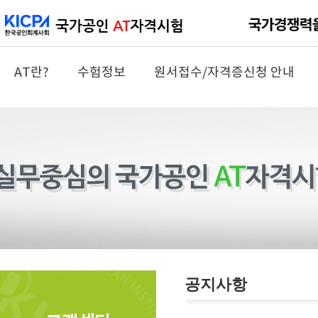
AT란?
수험정보
원서접수/자격증신청 안내
공지사항